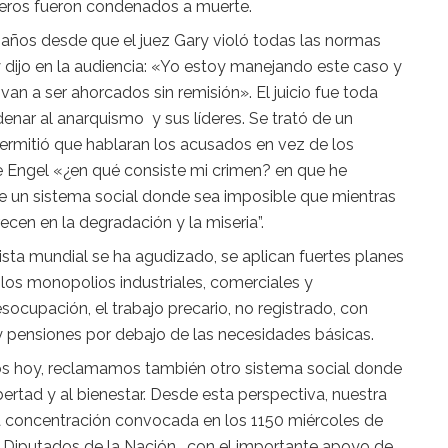
breros fueron condenados a muerte.
 años desde que el juez Gary violó todas las normas
 dijo en la audiencia: «Yo estoy manejando este caso y
 van a ser ahorcados sin remisión». El juicio fue toda
denar al anarquismo y sus líderes. Se trató de un
permitió que hablaran los acusados en vez de los
 Engel «¿en qué consiste mi crimen? en que he
de un sistema social donde sea imposible que mientras
cen en la degradación y la miseria”.
alista mundial se ha agudizado, se aplican fuertes planes
los monopolios industriales, comerciales y
socupación, el trabajo precario, no registrado, con
 y pensiones por debajo de las necesidades básicas.
dos hoy, reclamamos también otro sistema social donde
bertad y al bienestar. Desde esta perspectiva, nuestra
a concentración convocada en los 1150 miércoles de
de Diputados de la Nación, con el importante apoyo de