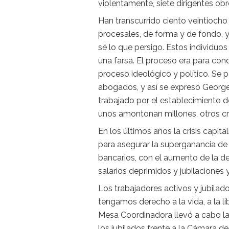
violentamente, siete dirigentes o
Han transcurrido ciento veintiocho
procesales, de forma y de fondo, y
sé lo que persigo. Estos individuos
una farsa. El proceso era para con
proceso ideológico y político. Se 
abogados, y así se expresó George
trabajado por el establecimiento 
unos amontonan millones, otros cre
En los últimos años la crisis capit
para asegurar la superganancia de 
bancarios, con el aumento de la de
salarios deprimidos y jubilaciones
Los trabajadores activos y jubila
tengamos derecho a la vida, a la li
Mesa Coordinadora llevó a cabo l
los jubilados frente a la Cámara 