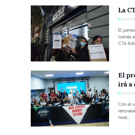
La CT
24 JULIO
El jueve
nuevas a
CTA Autó
El p
irá a
21 JULIO
Con el vo
renovará
nivel...