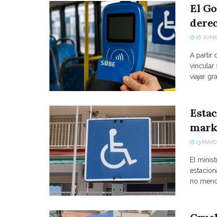
El Go
derec
16 JUNIO
A partir
vincular
viajar grat
Estac
marke
13 MAYO,
El minist
estacio
no menci