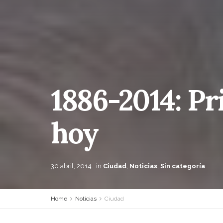
1886-2014: P
hoy
30 abril, 2014
in
Ciudad
,
Noticias
,
Sin categoría
Home
Noticias
Ciudad