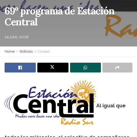
69º programa de Estación
Central
14 julio, 2016
Home
Noticias
Ciudad
Al igual que