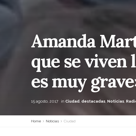
Amanda Martín
que se viven l
es muy grave
15 agosto, 2017
in
Ciudad
,
destacadas
,
Noticias
,
Radi
Home
Noticias
Ciudad