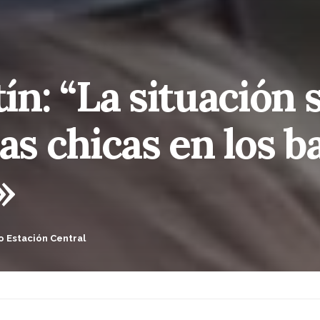
: “La situación s
as chicas en los b
»
o Estación Central