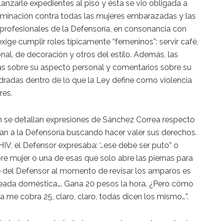
lanzarle expedientes al piso y ésta se vio obligada a
riminación contra todas las mujeres embarazadas y las
 profesionales de la Defensoría, en consonancia con
xige cumplir roles típicamente “femeninos”: servir café,
al, de decoración y otros del estilo. Además, las
cas sobre su aspecto personal y comentarios sobre su
dradas dentro de lo que la Ley define como violencia
res.
 se detallan expresiones de Sánchez Correa respecto
an a la Defensoría buscando hacer valer sus derechos.
 HIV, el Defensor expresaba: ‘…ese debe ser puto” o
bre mujer o una de esas que solo abre las piernas para
nte del Defensor al momento de revisar los amparos es
empleada doméstica…. Gana 20 pesos la hora. ¿Pero cómo
me cobra 25, claro, claro, todas dicen los mismo…”.