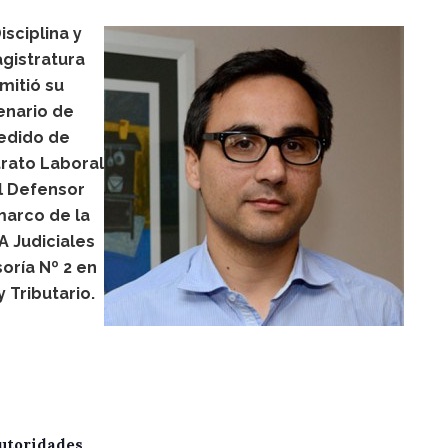
isciplina y
gistratura
mitió su
enario de
edido de
trato Laboral
l Defensor
marco de la
 Judiciales
oría Nº 2 en
 Tributario.
utoridades