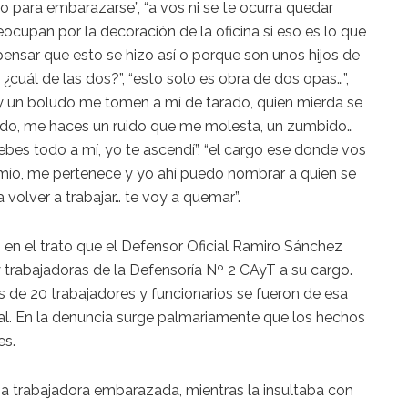
 para embarazarse”, “a vos ni se te ocurra quedar
ocupan por la decoración de la oficina si eso es lo que
pensar que esto se hizo así o porque son unos hijos de
cuál de las dos?”, “esto solo es obra de dos opas…”,
 y un boludo me tomen a mí de tarado, quien mierda se
rido, me haces un ruido que me molesta, un zumbido…
bes todo a mí, yo te ascendí”, “el cargo ese donde vos
s mío, me pertenece y yo ahí puedo nombrar a quien se
 volver a trabajar… te voy a quemar”.
 en el trato que el Defensor Oficial Ramiro Sánchez
y trabajadoras de la Defensoría Nº 2 CAyT a su cargo.
 de 20 trabajadores y funcionarios se fueron de esa
ral. En la denuncia surge palmariamente que los hechos
es.
na trabajadora embarazada, mientras la insultaba con