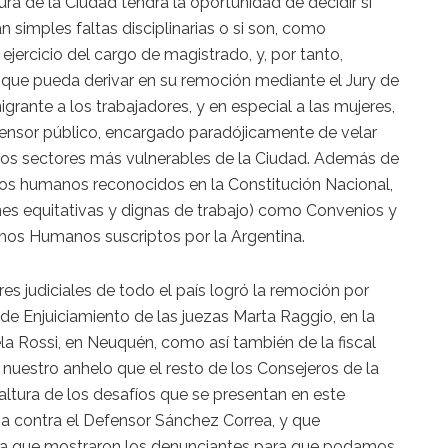
ra de la Ciudad tendrá la oportunidad de decidir si
n simples faltas disciplinarias o si son, como
jercicio del cargo de magistrado, y, por tanto,
que pueda derivar en su remoción mediante el Jury de
igrante a los trabajadores, y en especial a las mujeres,
ensor público, encargado paradójicamente de velar
 los sectores más vulnerables de la Ciudad. Además de
os humanos reconocidos en la Constitución Nacional,
iones equitativas y dignas de trabajo) como Convenios y
hos Humanos suscriptos por la Argentina.
es judiciales de todo el país logró la remoción por
 de Enjuiciamiento de las juezas Marta Raggio, en la
ela Rossi, en Neuquén, como así también de la fiscal
nuestro anhelo que el resto de los Consejeros de la
altura de los desafíos que se presentan en este
a contra el Defensor Sánchez Correa, y que
ía que mostraron los denunciantes para que podamos