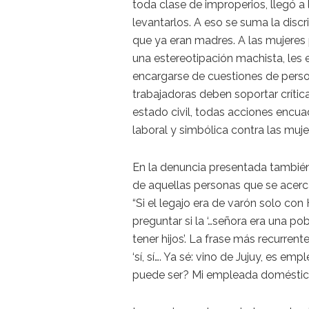
toda clase de improperios, llegó a 
levantarlos. A eso se suma la disc
que ya eran madres. A las mujeres
una estereotipación machista, les e
encargarse de cuestiones de person
trabajadoras deben soportar críti
estado civil, todas acciones encua
laboral y simbólica contra las muje
En la denuncia presentada también
de aquellas personas que se acerc
“Si el legajo era de varón solo con
preguntar si la ‘…señora era una po
tener hijos’. La frase más recurre
‘sí, sí…. Ya sé: vino de Jujuy, es 
puede ser? Mi empleada doméstica 