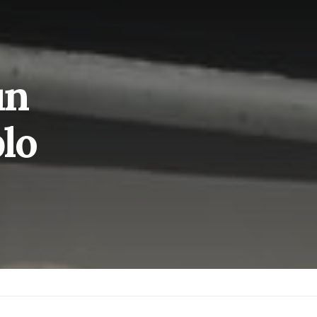
un
lo