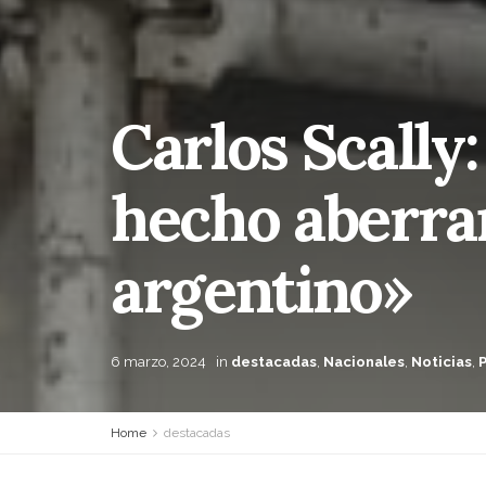
Carlos Scally:
hecho aberran
argentino»
6 marzo, 2024
in
destacadas
,
Nacionales
,
Noticias
,
Home
destacadas