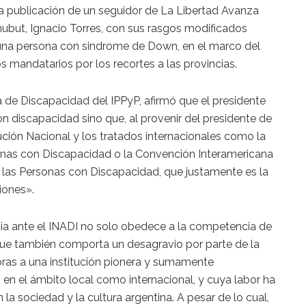
na publicación de un seguidor de La Libertad Avanza
but, Ignacio Torres, con sus rasgos modificados
a una persona con sindrome de Down, en el marco del
 mandatarios por los recortes a las provincias.
a de Discapacidad del IPPyP, afirmó que el presidente
on discapacidad sino que, al provenir del presidente de
tución Nacional y los tratados internacionales como la
onas con Discapacidad o la Convención Interamericana
 las Personas con Discapacidad, que justamente es la
iones».
cia ante el INADI no solo obedece a la competencia de
o que también comporta un desagravio por parte de la
oras a una institución pionera y sumamente
 en el ámbito local como internacional, y cuya labor ha
a sociedad y la cultura argentina. A pesar de lo cual,