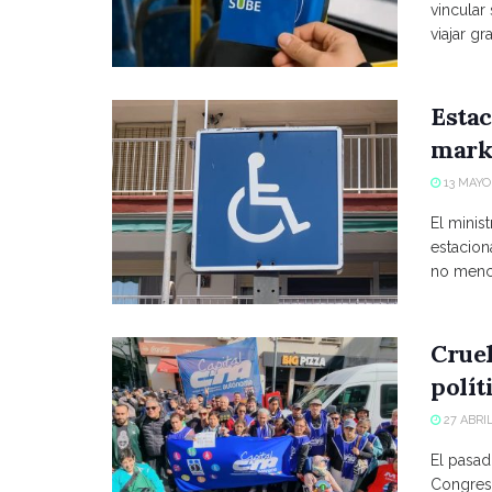
vincular
viajar grat
Estac
marke
13 MAYO,
El minist
estacio
no menci
Crue
polít
27 ABRIL
El pasad
Congreso