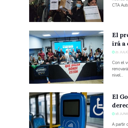
CTA Autó
El p
irá a
21 JULIO
Con el vo
renovará
nivel...
El Go
derec
16 JUNIO
A partir