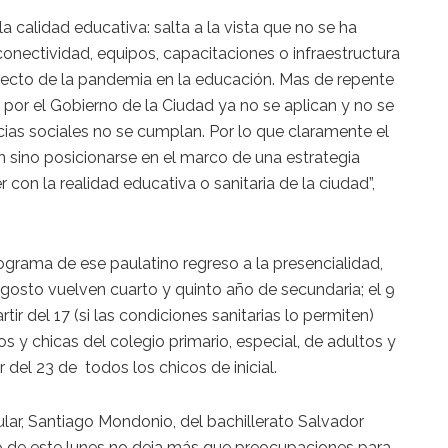
la calidad educativa: salta a la vista que no se ha
conectividad, equipos, capacitaciones o infraestructura
efecto de la pandemia en la educación. Mas de repente
por el Gobierno de la Ciudad ya no se aplican y no se
ias sociales no se cumplan. Por lo que claramente el
n sino posicionarse en el marco de una estrategia
 con la realidad educativa o sanitaria de la ciudad”,
ograma de ese paulatino regreso a la presencialidad,
e agosto vuelven cuarto y quinto año de secundaria; el 9
rtir del 17 (si las condiciones sanitarias lo permiten)
os y chicas del colegio primario, especial, de adultos y
tir del 23 de todos los chicos de inicial.
ar, Santiago Mondonio, del bachillerato Salvador
so de este lunes no deja más que preocupaciones para