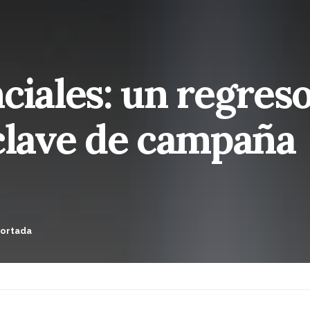
ciales: un regres
 clave de campaña
ortada