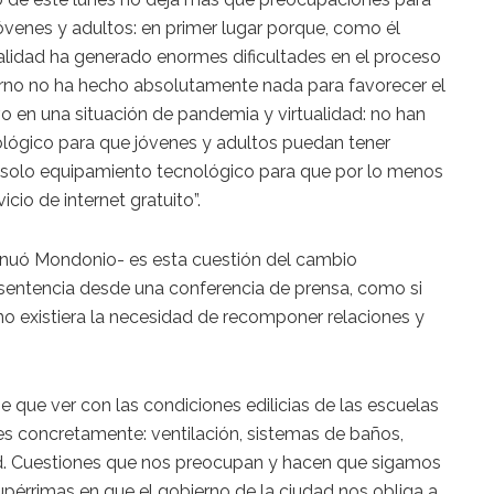
óvenes y adultos: en primer lugar porque, como él
ualidad ha generado enormes dificultades en el proceso
rno no ha hecho absolutamente nada para favorecer el
o en una situación de pandemia y virtualidad: no han
lógico para que jóvenes y adultos puedan tener
un solo equipamiento tecnológico para que por lo menos
io de internet gratuito”.
inuó Mondonio- es esta cuestión del cambio
sentencia desde una conferencia de prensa, como si
o existiera la necesidad de recomponer relaciones y
e que ver con las condiciones edilicias de las escuelas
res concretamente: ventilación, sistemas de baños,
ud. Cuestiones que nos preocupan y hacen que sigamos
pérrimas en que el gobierno de la ciudad nos obliga a