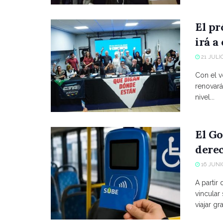
El p
irá a
21 JULIO
Con el vo
renovará
nivel...
El Go
derec
16 JUNIO
A partir
vincular
viajar grat