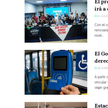
El p
irá a
21 JULIO
Con el vo
renovará
nivel...
El Go
derec
16 JUNIO
A partir
vincular
viajar grat
Estac