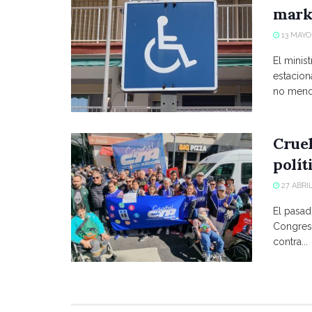
marke
13 MAYO,
El minist
estacio
no menci
Crue
polít
27 ABRIL
El pasad
Congreso
contra...