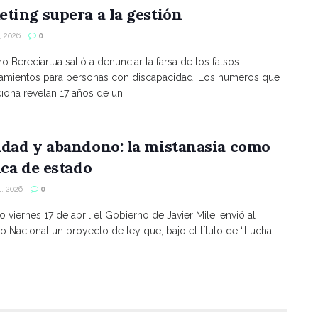
ting supera a la gestión
 2026
0
ro Bereciartua salió a denunciar la farsa de los falsos
namientos para personas con discapacidad. Los numeros que
ona revelan 17 años de un...
ldad y abandono: la mistanasia como
ica de estado
, 2026
0
o viernes 17 de abril el Gobierno de Javier Milei envió al
 Nacional un proyecto de ley que, bajo el título de “Lucha