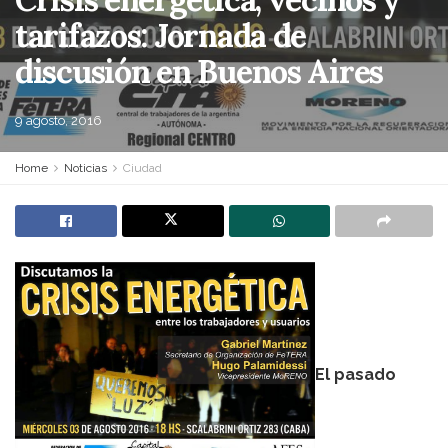
tarifazos: Jornada de
discusión en Buenos Aires
9 agosto, 2016
Home
Noticias
Ciudad
El pasado