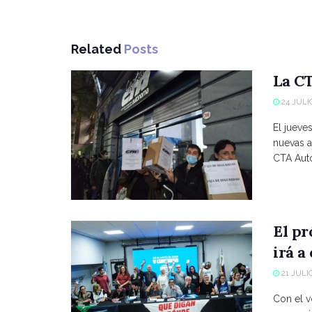
Related
Posts
La CT
24 JULIO
El jueve
nuevas a
CTA Autó
El p
irá a
21 JULIO
Con el vo