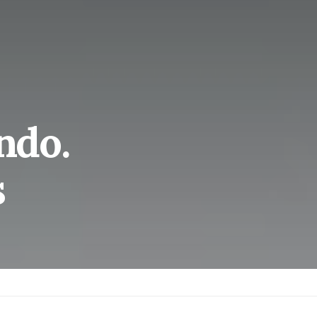
ndo.
s