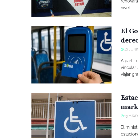
renovará
nivel...
El Go
derec
16 JUNIO
A partir
vincular
viajar grat
Estac
marke
13 MAYO,
El minist
estacio