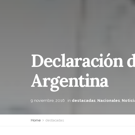
Declaración d
Argentina
9 noviembre, 2016
in
destacadas
,
Nacionales
,
Notici
Home
destacadas