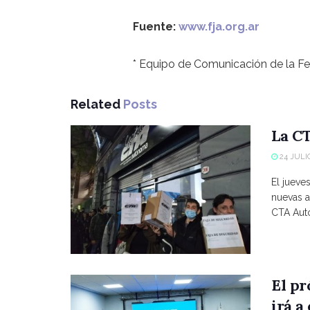
Fuente:
www.fja.org.ar
* Equipo de Comunicación de la Fe
Related
Posts
La CT
24 JULIO
El jueve
nuevas a
CTA Autó
El p
irá a