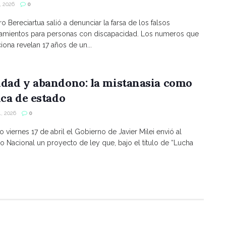
 2026
0
ro Bereciartua salió a denunciar la farsa de los falsos
namientos para personas con discapacidad. Los numeros que
ona revelan 17 años de un...
ldad y abandono: la mistanasia como
ica de estado
, 2026
0
o viernes 17 de abril el Gobierno de Javier Milei envió al
 Nacional un proyecto de ley que, bajo el título de “Lucha