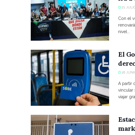
21 JULIO
Con el vo
renovará
nivel...
El Go
derec
16 JUNIO
A partir
vincular
viajar grat
Estac
marke