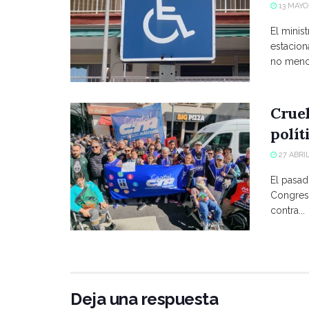
13 MAYO,
El minist
estacio
no menci
Crue
polít
27 ABRIL
El pasad
Congreso
contra...
Deja una respuesta