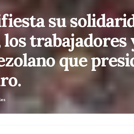
iesta su solidari
 los trabajadores 
ezolano que presi
ro.
les