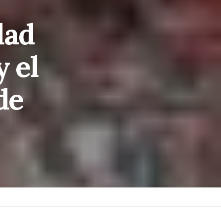
dad
y el
de