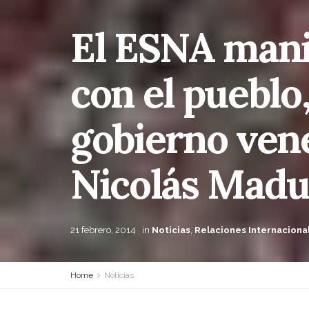
El ESNA manif
con el pueblo,
gobierno ven
Nicolás Madu
21 febrero, 2014
in
Noticias
,
Relaciones Internaciona
Home
Noticias