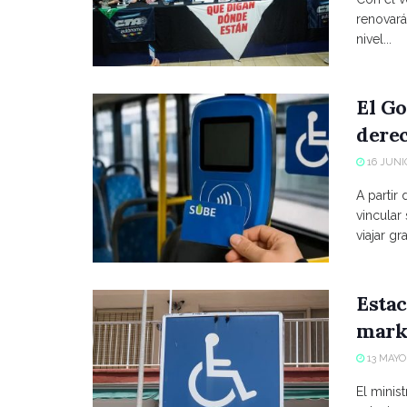
renovará
nivel...
El Go
derec
16 JUNIO
A partir
vincular
viajar grat
Estac
marke
13 MAYO,
El minist