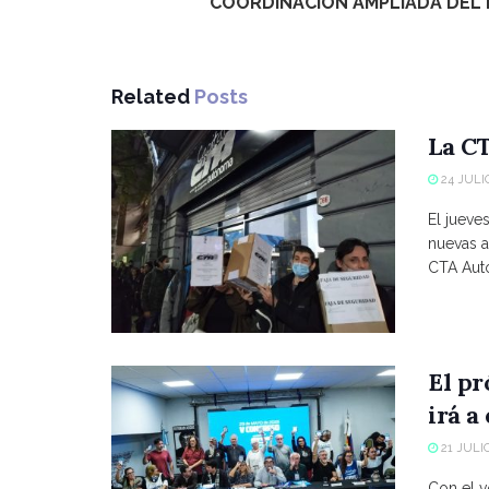
COORDINACIÓN AMPLIADA DEL 
Related
Posts
La CT
24 JULIO
El jueve
nuevas a
CTA Autó
El p
irá a
21 JULIO
Con el vo