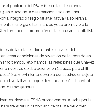
azar al gobierno del PSUV fueron las elecciones
, en el año de la desaparición física del líder
r la integración regional alternativa, la soberanía
limentos, energía o las finanzas yque promoviera la
XI, retomando la promoción de la lucha anti capitalista
ores de las clases dominantes serviles del
tan crear condiciones de reversión de lo logrado en
 mismo tiempo, retomamos las reflexiones que Chávez
rró nuestras de liberaciones en Caracas para el III
esafió al movimiento obrero a constituirse en sujeto
 por el socialismo, lo que demanda, decía, el control
de los trabajadores.
minantes, desde el ESNA promovemos la lucha por la
para transitar un rumbo anti capitalista del orden