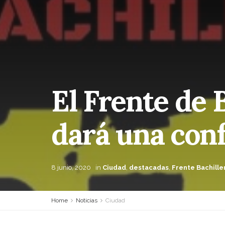
El Frente de 
dará una con
8 junio, 2020
in
Ciudad
,
destacadas
,
Frente Bachille
Home
Noticias
Ciudad