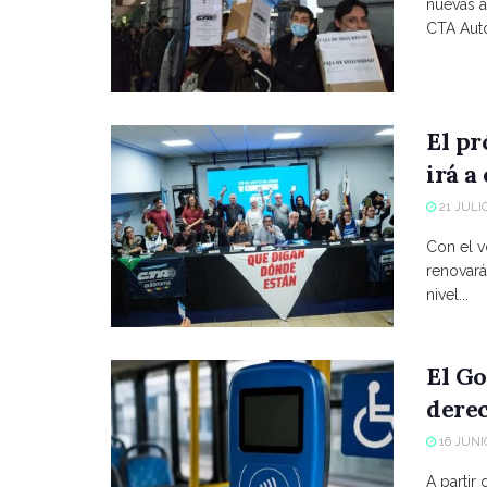
nuevas a
CTA Autó
El p
irá a
21 JULIO
Con el vo
renovará
nivel...
El Go
derec
16 JUNIO
A partir