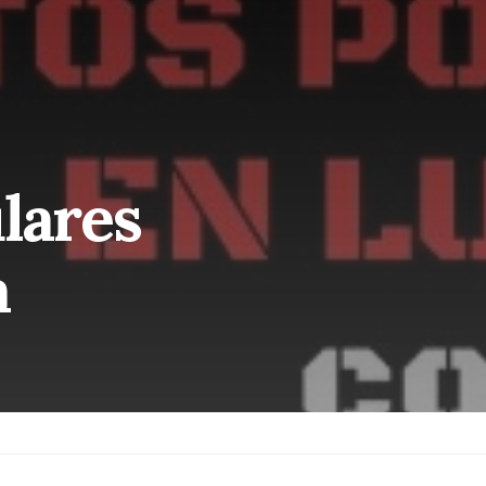
ulares
a