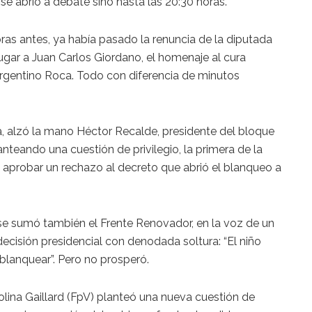
 se abrió a debate sino hasta las 20:30 horas.
as antes, ya había pasado la renuncia de la diputada
gar a Juan Carlos Giordano, el homenaje al cura
 Argentino Roca. Todo con diferencia de minutos
 alzó la mano Héctor Recalde, presidente del bloque
lanteando una cuestión de privilegio, la primera de la
 aprobar un rechazo al decreto que abrió el blanqueo a
 se sumó también el Frente Renovador, en la voz de un
 decisión presidencial con denodada soltura: “El niño
lanquear”. Pero no prosperó.
olina Gaillard (FpV) planteó una nueva cuestión de