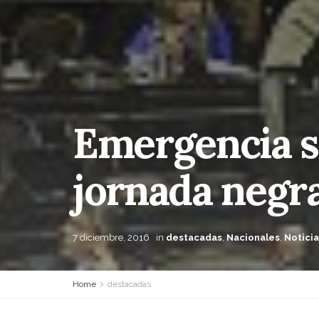
Emergencia so
jornada negra
7 diciembre, 2016
in
destacadas
,
Nacionales
,
Noticia
Home
destacadas