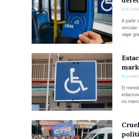
16 JUNIO
A partir
vincular
viajar grat
Estac
marke
13 MAYO,
El minist
estacio
no menci
Crue
polít