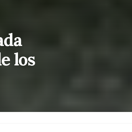
ada
e los