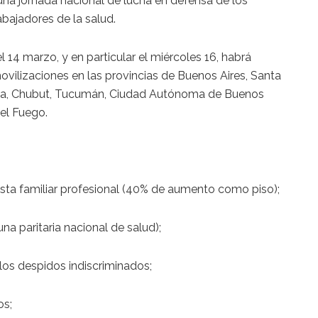
una jornada nacional de lucha en defensa de los
abajadores de la salud.
14 marzo, y en particular el miércoles 16, habrá
vilizaciones en las provincias de Buenos Aires, Santa
oza, Chubut, Tucumán, Ciudad Autónoma de Buenos
del Fuego.
nasta familiar profesional (40% de aumento como piso);
una paritaria nacional de salud);
y los despidos indiscriminados;
os;