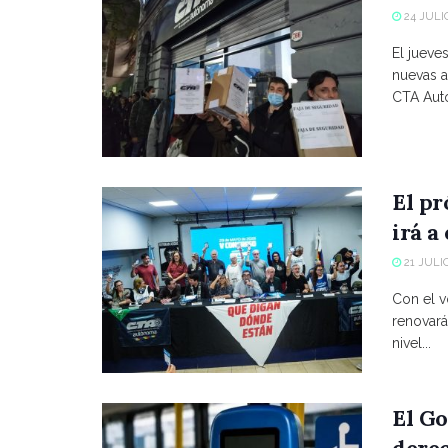
24 JULIO
El jueve
nuevas a
CTA Autó
El p
irá a
21 JULIO
Con el vo
renovará
nivel...
El Go
derec