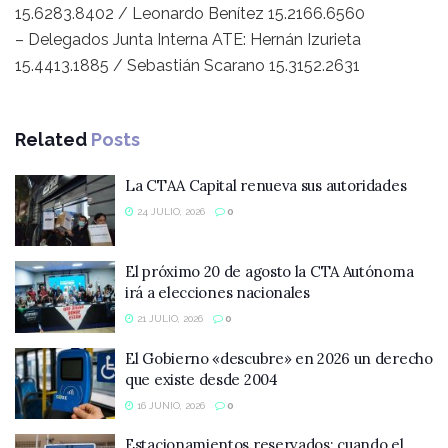
15.6283.8402 / Leonardo Benítez 15.2166.6560
– Delegados Junta Interna ATE: Hernán Izurieta
15.4413.1885 / Sebastián Scarano 15.3152.2631
Related
Posts
La CTAA Capital renueva sus autoridades
24 JULIO, 2026
0
El próximo 20 de agosto la CTA Autónoma
irá a elecciones nacionales
21 JULIO, 2026
0
El Gobierno «descubre» en 2026 un derecho
que existe desde 2004
16 JUNIO, 2026
0
Estacionamientos reservados: cuando el