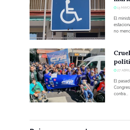
13 MAYO,
El minist
estacio
no menci
Crue
polít
27 ABRIL
El pasad
Congreso
contra...