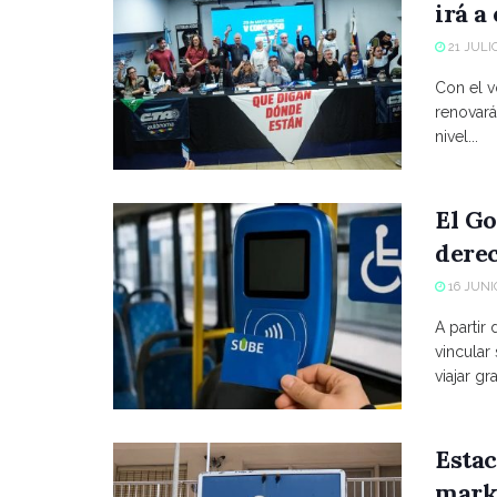
irá a
21 JULIO
Con el vo
renovará
nivel...
El Go
derec
16 JUNIO
A partir
vincular
viajar grat
Estac
marke