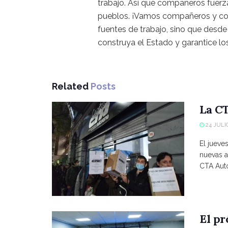
trabajo. Así que compañeros fuerza
pueblos. ¡Vamos compañeros y co
fuentes de trabajo, sino que desd
construya el Estado y garantice los
Related
Posts
La CT
24 JULIO
El jueve
nuevas a
CTA Autó
El p