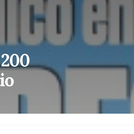
 200
io