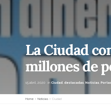
La Ciudad co
millones de p
15 abril, 2020
in
Ciudad
,
destacadas
,
Noticias
,
Porta
Home
Noticias
Ciudad