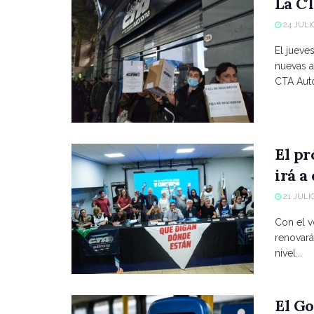
La CT
24 JULIO
El jueve
nuevas a
CTA Autó
El p
irá a
21 JULIO
Con el vo
renovará
nivel...
El Go