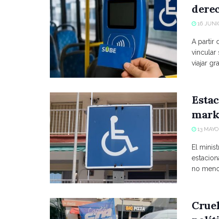
derec
16 JUNIO
A partir
vincular
viajar grat
Estac
marke
13 MAYO,
El minist
estacio
no menci
Crue