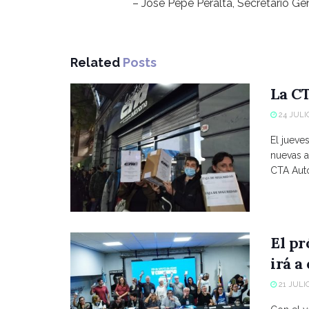
– José Pepe Peralta, Secretario Ge
Related
Posts
La CT
24 JULIO
El jueve
nuevas a
CTA Autó
El p
irá a
21 JULIO