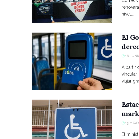
Con el vo
renovará
nivel...
El Go
derec
16 JUNIO
A partir
vincular
viajar grat
Estac
marke
13 MAYO,
El minist