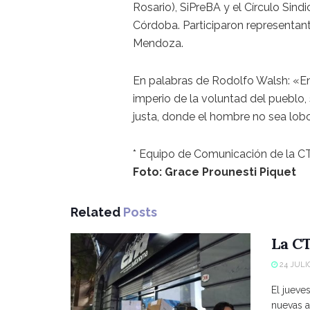
Rosario), SiPreBA y el Círculo Sin
Córdoba. Participaron representan
Mendoza.
En palabras de Rodolfo Walsh: «En m
imperio de la voluntad del pueblo
justa, donde el hombre no sea lob
* Equipo de Comunicación de la 
Foto: Grace Prounesti Piquet
Related
Posts
La CT
24 JULIO
El jueve
nuevas a