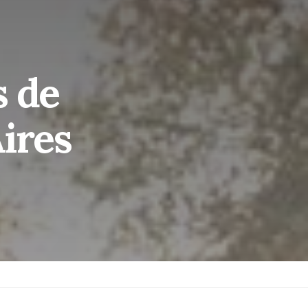
s de
ires