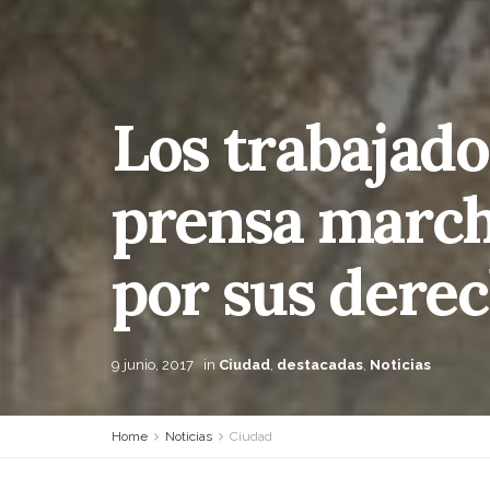
Los trabajado
prensa march
por sus dere
9 junio, 2017
in
Ciudad
,
destacadas
,
Noticias
Home
Noticias
Ciudad