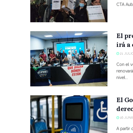
CTA Autó
El p
irá a
21 JULIO
Con el vo
renovará
nivel...
El Go
derec
16 JUNIO
A partir