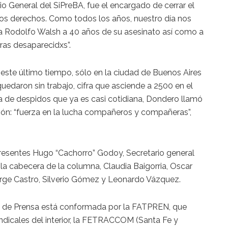
o General del SiPreBA, fue el encargado de cerrar el
os derechos. Como todos los años, nuestro día nos
a Rodolfo Walsh a 40 años de su asesinato así como a
as desaparecidxs”.
este último tiempo, sólo en la ciudad de Buenos Aires
aron sin trabajo, cifra que asciende a 2500 en el
 ola de despidos que ya es casi cotidiana, Dondero llamó
ción: “fuerza en la lucha compañeros y compañeras”,
resentes Hugo “Cachorro” Godoy, Secretario general
la cabecera de la columna, Claudia Baigorria, Oscar
Jorge Castro, Silverio Gómez y Leonardo Vázquez.
 de Prensa está conformada por la FATPREN, que
ndicales del interior, la FETRACCOM (Santa Fe y