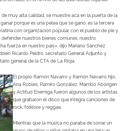
de muy alta calidad, se muestre acá en la puerta de la
anar porque es una pelea que se ganó, es la tercera
atina con organización popular, con el pueblo de pie y
a defender nuestros bienes comunes, nuestro
ha fuerza en nuestro país», dijo Mariano Sánchez
bién Ricardo Peidro, secretario General Adjunto y
rio general de la CTA de La Rioja.
El propio Ramón Navarro y Ramón Navarro hijo,
Ana Robles, Ramiro González, Mambo Aborígen
y Actitud Enemiga fueron algunos de los artistas
que grabaron el disco que integra canciones de
rock, folklore y reggae.
Mientras que la música no paraba de sonar, un
grupo de niños y niñas pintaba en una tela un