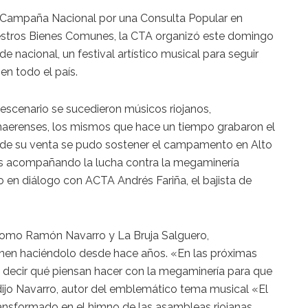
a Campaña Nacional por una Consulta Popular en
estros Bienes Comunes, la CTA organizó este domingo
de nacional, un festival artístico musical para seguir
en todo el país.
 escenario se sucedieron músicos riojanos,
erenses, los mismos que hace un tiempo grabaron el
és de su venta se pudo sostener el campamento en Alto
s acompañando la lucha contra la megaminería
o en diálogo con ACTA Andrés Fariña, el bajista de
 como Ramón Navarro y La Bruja Salguero,
en haciéndolo desde hace años. «En las próximas
decir qué piensan hacer con la megaminería para que
dijo Navarro, autor del emblemático tema musical «El
ansformado en el himno de las asambleas riojanas.