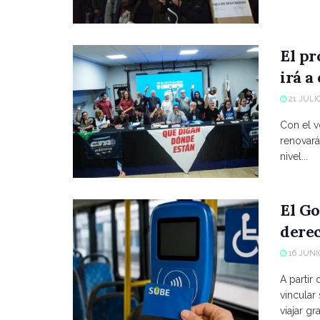
El p
irá a
21 JULIO
Con el vo
renovará
nivel...
El Go
derec
16 JUNIO
A partir
vincular
viajar grat