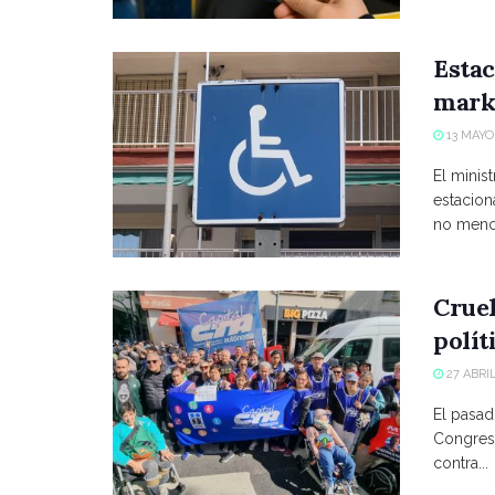
Estac
marke
13 MAYO,
El minist
estacio
no menci
Crue
polít
27 ABRIL
El pasad
Congreso
contra...