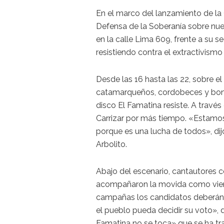
En el marco del lanzamiento de l
Defensa de la Soberanía sobre nu
en la calle Lima 609, frente a su se
resistiendo contra el extractivismo 
Desde las 16 hasta las 22, sobre el
catamarqueños, cordobeces y bona
disco El Famatina resiste. A trav
Carrizar por más tiempo. «Estamo
porque es una lucha de todos», dij
Arbolito.
Abajo del escenario, cantautores
acompañaron la movida como vien
campañas los candidatos deberán 
el pueblo pueda decidir su voto», 
Famatina no se toca» que se ha tr