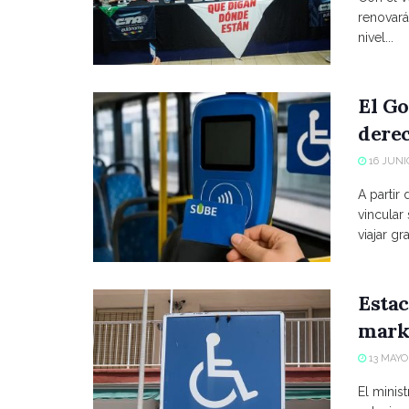
renovará
nivel...
El Go
derec
16 JUNIO
A partir
vincular
viajar grat
Estac
marke
13 MAYO,
El minist