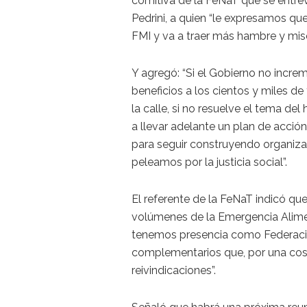
comitiva de la FeNaT que se entrevi
Pedrini, a quien “le expresamos qu
FMI y va a traer más hambre y mise
Y agregó: “Si el Gobierno no increm
beneficios a los cientos y miles de
la calle, si no resuelve el tema de
a llevar adelante un plan de acció
para seguir construyendo organizac
peleamos por la justicia social”.
El referente de la FeNaT indicó qu
volúmenes de la Emergencia Alimen
tenemos presencia como Federación 
complementarios que, por una cosa 
reivindicaciones”.