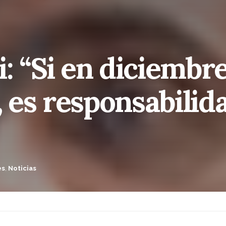
: “Si en diciembr
, es responsabilid
es
,
Noticias