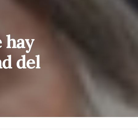
e hay
ad del