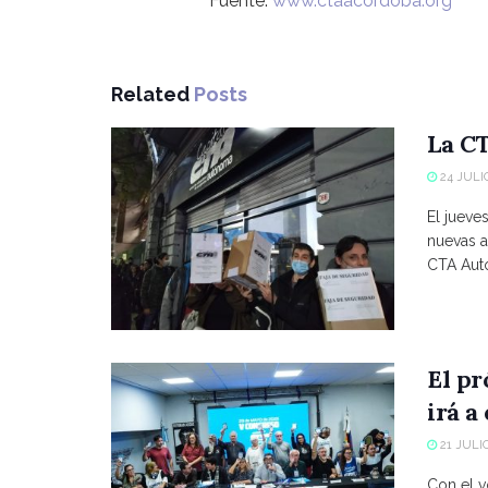
Fuente:
www.ctaacordoba.org
Related
Posts
La CT
24 JULIO
El jueve
nuevas a
CTA Autó
El p
irá a
21 JULIO
Con el vo