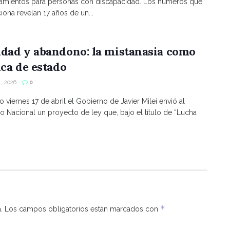
namientos para personas con discapacidad. Los numeros que
ona revelan 17 años de un...
ldad y abandono: la mistanasia como
ica de estado
, 2026
0
o viernes 17 de abril el Gobierno de Javier Milei envió al
 Nacional un proyecto de ley que, bajo el título de “Lucha
*
.
Los campos obligatorios están marcados con