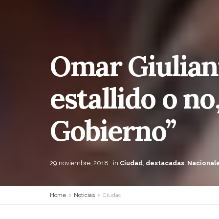
Omar Giuliani
estallido o no
Gobierno”
29 noviembre, 2018
in
Ciudad
,
destacadas
,
Nacional
Home
Noticias
Ciudad