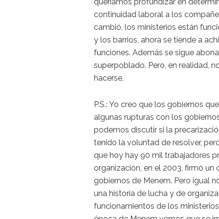
queríamos profundizar en determi
continuidad laboral a los compañer
cambió, los ministerios están funci
y los barrios, ahora se tiende a 
funciones. Además se sigue abonan
superpoblado. Pero, en realidad, n
hacerse.
P.S.: Yo creo que los gobiernos qu
algunas rupturas con los gobierno
podemos discutir si la precarizaci
tenido la voluntad de resolver, pe
que hoy hay 90 mil trabajadores p
organización, en el 2003, firmó un
gobiernos de Menem. Pero igual n
una historia de lucha y de organi
funcionamientos de los ministerios
época de Menem vemos que se imp