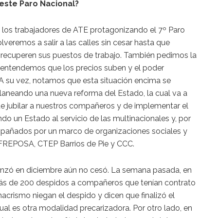
este Paro Nacional?
 y los trabajadores de ATE protagonizando el 7º Paro
olveremos a salir a las calles sin cesar hasta que
ecuperen sus puestos de trabajo. También pedimos la
e entendemos que los precios suben y el poder
. A su vez, notamos que esta situación encima se
laneando una nueva reforma del Estado, la cual va a
e jubilar a nuestros compañeros y de implementar el
ando un Estado al servicio de las multinacionales y, por
mpañados por un marco de organizaciones sociales y
FREPOSA, CTEP Barrios de Pie y CCC.
enzó en diciembre aún no cesó. La semana pasada, en
más de 200 despidos a compañeros que tenían contrato
acrismo niegan el despido y dicen que finalizó el
cual es otra modalidad precarizadora. Por otro lado, en