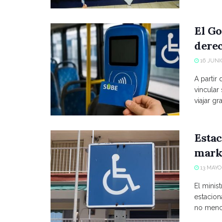
El Go
derec
16 JUNIO
A partir
vincular
viajar grat
Estac
marke
13 MAYO,
El minist
estacio
no menci