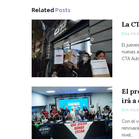
Related
Posts
La CT
24 JULIO
El jueve
nuevas a
CTA Autó
El p
irá a
21 JULIO
Con el vo
renovará
nivel...