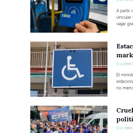
A partir
vincular
viajar grat
Estac
marke
13 MAYO,
El minist
estacio
no menci
Crue
polít
27 ABRIL