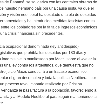
es de Panamá, se solidariza con las centrales obreras de
 de nuestro hermano país por una causa justa, ya que el
sión y visión neoliberal ha desatado una ola de despidos
ernamentales y ha introducido medidas fascistas contra
 entre los pobladores por la falta de ingresos económicos
una crisis financiera sin precedentes.
ncia ocupacional denominada (ley antidespido)
islativas que prohibía los despidos por 180 días y
inadmisible lo manifestado por Macri, sobre el «vetar la
es una ley contra los argentinos, que demuestra que no
stro juicio Macri, conducirá a un fracaso económico,
mentar el gran desempleo y toda la política Neoliberal, por
un proceso revolucionario realizado por Cristina
venganza le pasa factura a la población, favoreciendo al
talista y al Modelo Neoliberal para seguir manteniendo la
re.