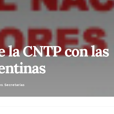
e la CNTP con las
entinas
es
,
Secretarías