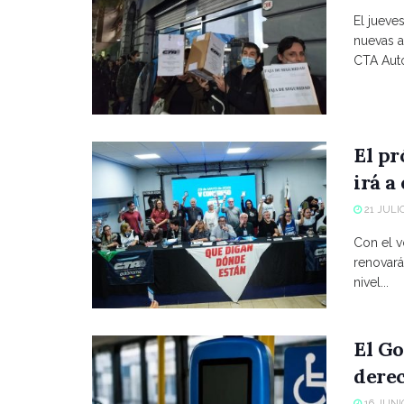
El jueve
nuevas a
CTA Autó
El p
irá a
21 JULIO
Con el vo
renovará
nivel...
El Go
derec
16 JUNIO