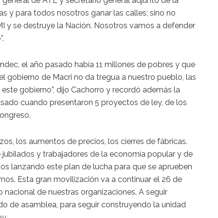
general de ATE y secretario general adjunto de la
as y para todos nosotros ganar las calles; sino no
MI y se destruye la Nación. Nosotros vamos a defender
”.
 Indec, el año pasado había 11 millones de pobres y que
i el gobierno de Macri no da tregua a nuestro pueblo, las
este gobierno”, dijo Cachorro y recordó además la
asado cuando presentaron 5 proyectos de ley, de los
Congreso.
os, los aumentos de precios, los cierres de fábricas.
e jubilados y trabajadores de la economía popular y de
os lanzando este plan de lucha para que se aprueben
os. Esta gran movilización va a continuar el 26 de
ro nacional de nuestras organizaciones. A seguir
ado de asamblea, para seguir construyendo la unidad
y.