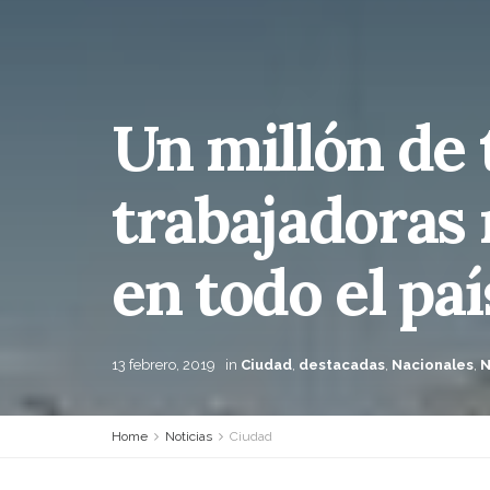
Un millón de 
trabajadoras 
en todo el paí
13 febrero, 2019
in
Ciudad
,
destacadas
,
Nacionales
,
N
Home
Noticias
Ciudad