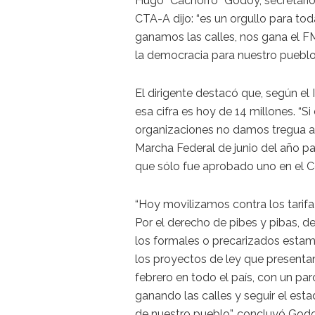
Hugo “Cachorro” Godoy, secretario 
CTA-A dijo: “es un orgullo para tod
ganamos las calles, nos gana el F
la democracia para nuestro pueblo
El dirigente destacó que, según el
esa cifra es hoy de 14 millones. “S
organizaciones no damos tregua a 
Marcha Federal de junio del año p
que sólo fue aprobado uno en el 
“Hoy movilizamos contra los tarifaz
Por el derecho de pibes y pibas, d
los formales o precarizados estam
los proyectos de ley que presentam
febrero en todo el país, con un pa
ganando las calles y seguir el est
de nuestro pueblo”, concluyó Godo