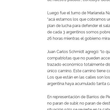
Luego fue el turno de Marianela N
“acá estamos los que cobramos un 
plan de lucha para defender el sal
de cada 3 argentinos somos pobre
26 horas mientras el gobierno mira 
Juan Carlos Schmidt agregó: “lo que
compatriotas que no pueden acceder
trazado económico totalmente dist
único camino. Este camino tiene co
Los que están en las calles son lo
argentina haya acumulado tanta ca
En representación de Barrios de P
no paran de subir, no paran de des
situación sólo se revierte en la call