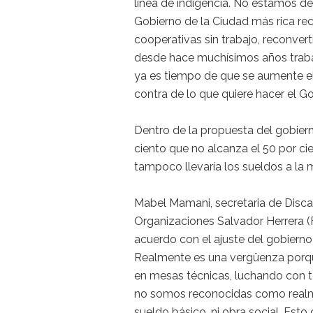
línea de indigencia. No estamos de
Gobierno de la Ciudad más rica re
cooperativas sin trabajo, reconvert
desde hace muchísimos años trabaj
ya es tiempo de que se aumente e
contra de lo que quiere hacer el Go
Dentro de la propuesta del gobier
ciento que no alcanza el 50 por cie
tampoco llevaría los sueldos a la m
Mabel Mamani, secretaria de Discap
Organizaciones Salvador Herrera 
acuerdo con el ajuste del gobierno 
Realmente es una vergüenza porqu
en mesas técnicas, luchando con t
no somos reconocidas como realm
sueldo básico, ni obra social. Est