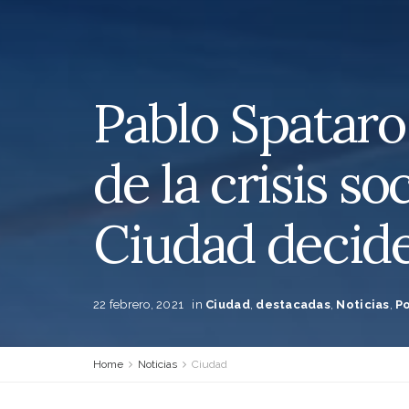
Pablo Spataro
de la crisis so
Ciudad decide 
22 febrero, 2021
in
Ciudad
,
destacadas
,
Noticias
,
P
Home
Noticias
Ciudad