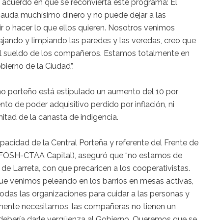
 acuerdo en que se reconvierta este programa: El
cauda muchísimo dinero y no puede dejar a las
ir o hacer lo que ellos quieren. Nosotros venimos
ando y limpiando las paredes y las veredas, creo que
l sueldo de los compañeros. Estamos totalmente en
bierno de la Ciudad”.
no porteño está estipulado un aumento del 10 por
nto de poder adquisitivo perdido por inflación, ni
itad de la canasta de indigencia.
acidad de la Central Porteña y referente del Frente de
(FOSH-CTAA Capital), aseguró que “no estamos de
de Larreta, con que precaricen a los cooperativistas.
e venimos peleando en los barrios en mesas activas,
odas las organizaciones para cuidar a las personas y
ente necesitamos, las compañeras no tienen un
o debería darle vergüenza al Gobierno. Queremos que se