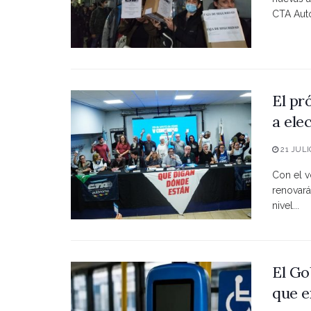
CTA Autó
El pr
a ele
21 JULI
Con el vo
renovará
nivel...
El Go
que e