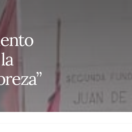
iento
la
breza”