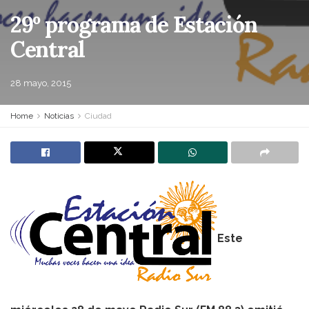
29º programa de Estación
Central
28 mayo, 2015
Home
Noticias
Ciudad
Este