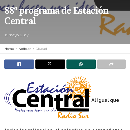
88º programa de Estación
Central
11 mayo, 2017
Home
Noticias
Ciudad
Al igual que