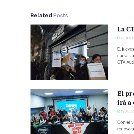
Related
Posts
La CT
24 JULIO
El jueve
nuevas a
CTA Autó
El p
irá a
21 JULIO
Con el vo
renovará