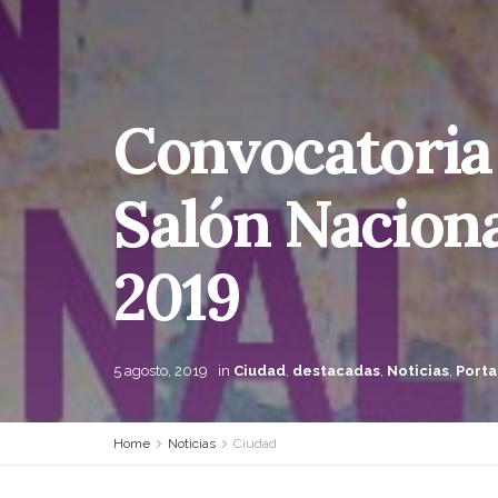
Convocatoria 
Salón Naciona
2019
5 agosto, 2019
in
Ciudad
,
destacadas
,
Noticias
,
Port
Home
Noticias
Ciudad