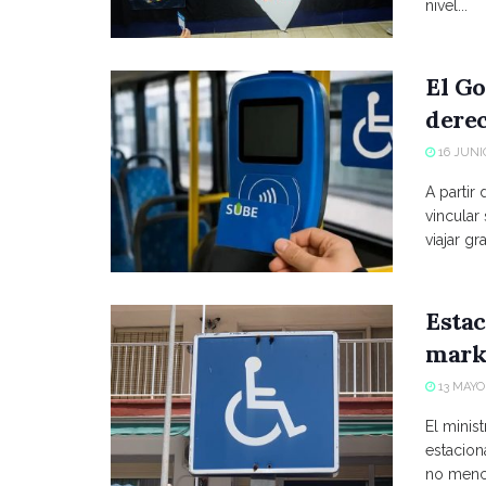
nivel...
El Go
derec
16 JUNIO
A partir
vincular
viajar grat
Estac
marke
13 MAYO,
El minist
estacio
no menci