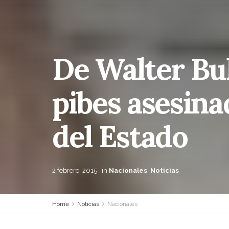
De Walter Bul
pibes asesina
del Estado
2 febrero, 2015
in
Nacionales
,
Noticias
Home
Noticias
Nacionales