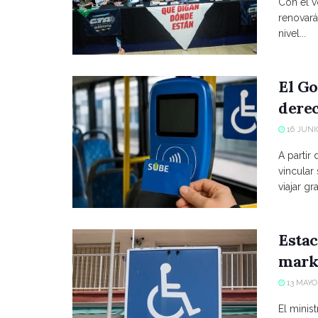
Con el vo
renovará
nivel...
El Go
derec
16 JUNIO
A partir
vincular
viajar grat
Estac
marke
13 MAYO,
El minist