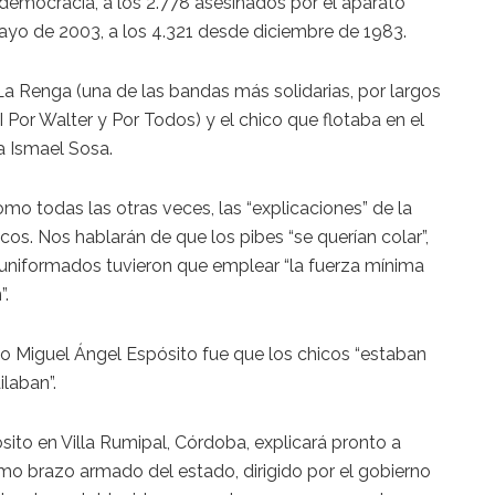
democracia, a los 2.778 asesinados por el aparato
ayo de 2003, a los 4.321 desde diciembre de 1983.
a Renga (una de las bandas más solidarias, por largos
or Walter y Por Todos) y el chico que flotaba en el
a Ismael Sosa.
o todas las otras veces, las “explicaciones” de la
icos. Nos hablarán de que los pibes “se querían colar”,
 uniformados tuvieron que emplear “la fuerza mínima
”.
io Miguel Ángel Espósito fue que los chicos “estaban
laban”.
ito en Villa Rumipal, Córdoba, explicará pronto a
Como brazo armado del estado, dirigido por el gobierno