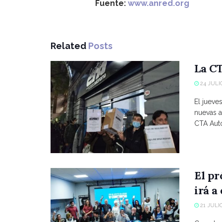
Fuente:
www.anred.org
Related
Posts
La CT
24 JULIO
El jueve
nuevas a
CTA Autó
El p
irá a
21 JULIO