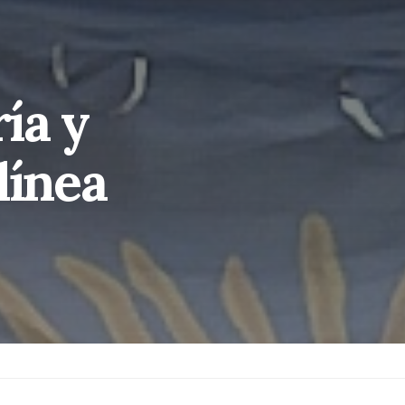
ía y
línea