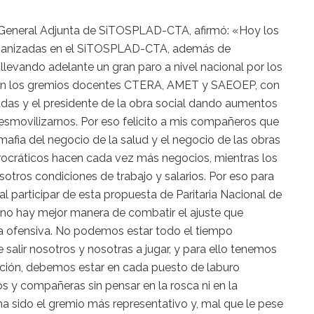
ia General Adjunta de SiTOSPLAD-CTA, afirmó: «Hoy los
organizadas en el SiTOSPLAD-CTA, además de
evando adelante un gran paro a nivel nacional por los
son los gremios docentes CTERA, AMET y SAEOEP, con
adas y el presidente de la obra social dando aumentos
esmovilizarnos. Por eso felicito a mis compañeros que
mafia del negocio de la salud y el negocio de las obras
urocráticos hacen cada vez más negocios, mientras los
sotros condiciones de trabajo y salarios. Por eso para
 participar de esta propuesta de Paritaria Nacional de
no hay mejor manera de combatir el ajuste que
a ofensiva. No podemos estar todo el tiempo
salir nosotros y nosotras a jugar, y para ello tenemos
ación, debemos estar en cada puesto de laburo
y compañeras sin pensar en la rosca ni en la
ha sido el gremio más representativo y, mal que le pese