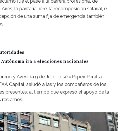
 reclamo fue el pase a la carrera profesional de
res; la paritaria libre, la recomposición salarial, el
rcepción de una suma fija de emergencia también
s.
utoridades
A Autónoma irá a elecciones nacionales
eno y Avenida 9 de Julio, José «Pepe» Peralta,
TAA Capital, saludó a las y los compañeros de los
nes presentes, al tiempo que expresó el apoyo de la
s reclamos.