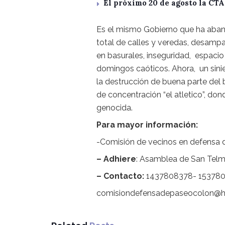
El próximo 20 de agosto la CT
Es el mismo Gobierno que ha aban
total de calles y veredas, desampa
en basurales, inseguridad, espaci
domingos caóticos. Ahora, un sini
la destrucción de buena parte del b
de concentración “el atletico”, do
genocida.
Para mayor información:
-Comisión de vecinos en defensa 
– Adhiere
: Asamblea de San Telm
– Contacto:
1437808378- 15378
comisiondefensadepaseocolon@h