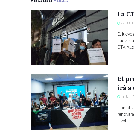
Related
Posts
La CT
24 JULIO
El jueve
nuevas a
CTA Autó
El p
irá a
21 JULIO
Con el vo
renovará
nivel...