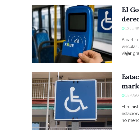
El Go
derec
16 JUNIO
A partir
vincular
viajar grat
Estac
marke
13 MAYO,
El minist
estacio
no menci