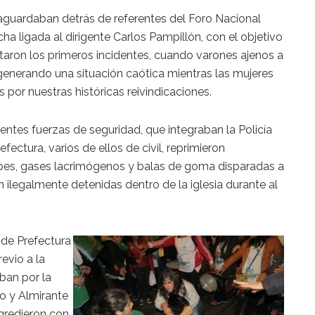
 aguardaban detrás de referentes del Foro Nacional
ha ligada al dirigente Carlos Pampillón, con el objetivo
esataron los primeros incidentes, cuando varones ajenos a
, generando una situación caótica mientras las mujeres
or nuestras históricas reivindicaciones.
ntes fuerzas de seguridad, que integraban la Policía
efectura, varios de ellos de civil, reprimieron
lpes, gases lacrimógenos y balas de goma disparadas a
n ilegalmente detenidas dentro de la iglesia durante al
de Prefectura
evio a la
ban por la
io y Almirante
gredieron con