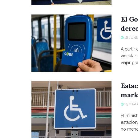
El Go
derec
16 JUNIO
A partir
vincular
viajar grat
Estac
marke
13 MAYO,
El minist
estacio
no menci