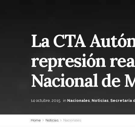
La CTA Autón
represión rea
Nacional de 
14 octubre, 2015
in
Nacionales
,
Noticias
,
Secretaría 
Home
Noticias
Nacionales