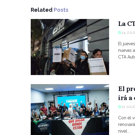
Related
Posts
La CT
24 JULIO
El jueve
nuevas a
CTA Autó
El p
irá a
21 JULIO
Con el vo
renovará
nivel...