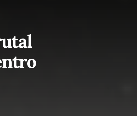
utal
entro