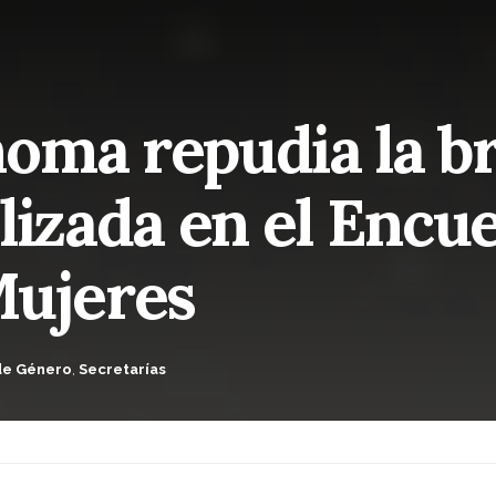
oma repudia la br
lizada en el Encu
Mujeres
de Género
,
Secretarías