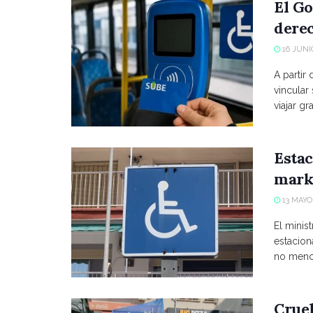
El Go
derec
16 JUNIO
A partir
vincular
viajar grat
Estac
marke
13 MAYO,
El minist
estacio
no menci
Crue