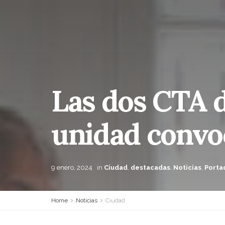
Las dos CTA d
unidad convoc
9 enero, 2024
in
Ciudad
,
destacadas
,
Noticias
,
Porta
Home
Noticias
Ciudad