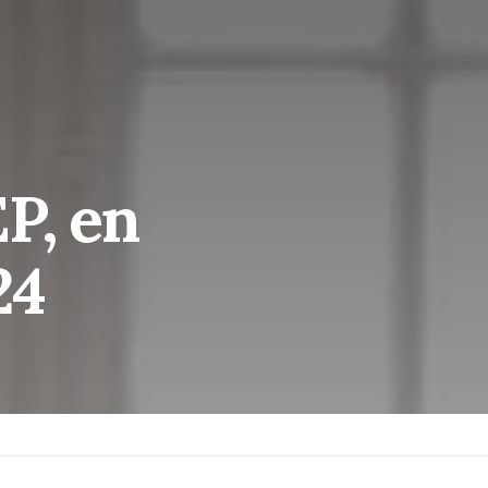
P, en
24