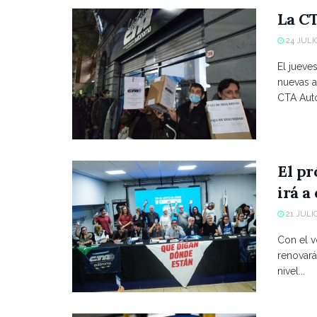
La CT
24 JULIO
El jueve
nuevas a
CTA Autó
El p
irá a
21 JULIO
Con el vo
renovará
nivel...