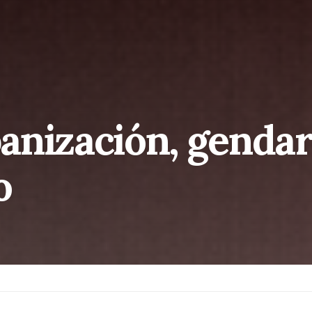
rbanización, genda
o