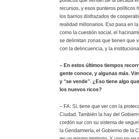
políticos que venían de la década e
recursos, y esos punteros político
los barrios disfrazados de cooperat
realidad millonarios. Eso pasa en la
como la cuestión social, el hacinami
se delimitan zonas que tienen que ve
con la delincuencia, y la institucion
– En estos últimos tiempos recorr
gente conoce, y algunas más. Vim
y “se vende”. ¿Eso tiene algo que
los nuevos ricos?
– FA: Sí, tiene que ver con la prote
Ciudad. También la hay del Gobiern
cordón sur con su sistema de seguri
la Gendarmería, el Gobierno de la C
en un mismo territorio. Y uno no se