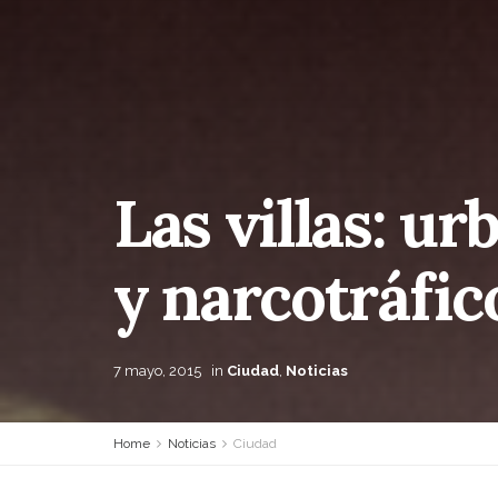
Las villas: u
y narcotráfic
7 mayo, 2015
in
Ciudad
,
Noticias
Home
Noticias
Ciudad