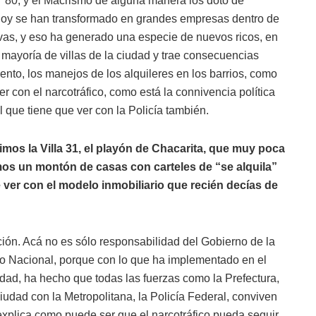
l ’80, y el Macrismo de alguna manera los dotó de
s hoy se han transformado en grandes empresas dentro de
ivas, y eso ha generado una especie de nuevos ricos, en
 mayoría de villas de la ciudad y trae consecuencias
ento, los manejos de los alquileres en los barrios, como
r con el narcotráfico, como está la connivencia política
al que tiene que ver con la Policía también.
imos la Villa 31, el playón de Chacarita, que muy poca
os un montón de casas con carteles de “se alquila”
 ver con el modelo inmobiliario que recién decías de
cción. Acá no es sólo responsabilidad del Gobierno de la
o Nacional, porque con lo que ha implementado en el
dad, ha hecho que todas las fuerzas como la Prefectura,
iudad con la Metropolitana, la Policía Federal, conviven
 explica como puede ser que el narcotráfico pueda seguir