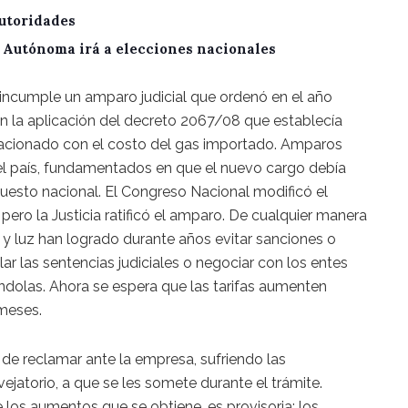
utoridades
A Autónoma irá a elecciones nacionales
 incumple un amparo judicial que ordenó en el año
n la aplicación del decreto 2067/08 que establecía
elacionado con el costo del gas importado. Amparos
 el país, fundamentados en que el nuevo cargo debía
puesto nacional. El Congreso Nacional modificó el
pero la Justicia ratificó el amparo. De cualquier manera
 y luz han logrado durante años evitar sanciones o
lar las sentencias judiciales o negociar con los entes
dolas. Ahora se espera que las tarifas aumenten
meses.
 de reclamar ante la empresa, sufriendo las
ejatorio, a que se les somete durante el trámite.
los aumentos que se obtiene, es provisoria; los