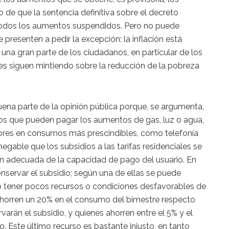
o de que la sentencia definitiva sobre el decreto
odos los aumentos suspendidos. Pero no puede
presenten a pedir la excepción: la inflación está
 una gran parte de los ciudadanos, en particular de los
iales siguen mintiendo sobre la reducción de la pobreza
uena parte de la opinión pública porque, se argumenta,
ios que pueden pagar los aumentos de gas, luz o agua,
es en consumos más prescindibles, como telefonía
nnegable que los subsidios a las tarifas residenciales se
ón adecuada de la capacidad de pago del usuario. En
nservar el subsidio; según una de ellas se puede
o tener pocos recursos o condiciones desfavorables de
 ahorren un 20% en el consumo del bimestre respecto
arán el subsidio, y quienes ahorren entre el 5% y el
 Este último recurso es bastante injusto, en tanto