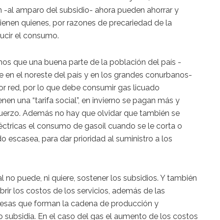
n -al amparo del subsidio- ahora pueden ahorrar y
tienen quienes, por razones de precariedad de la
ucir el consumo.
demos que una buena parte de la población del país -
en el noreste del país y en los grandes conurbanos-
por red, por lo que debe consumir gas licuado
nen una “tarifa social”, en invierno se pagan más y
fuerzo. Además no hay que olvidar que también se
éctricas el consumo de gasoil cuando se le corta o
do escasea, para dar prioridad al suministro a los
 no puede, ni quiere, sostener los subsidios. Y también
brir los costos de los servicios, además de las
esas que forman la cadena de producción y
o subsidia. En el caso del gas el aumento de los costos