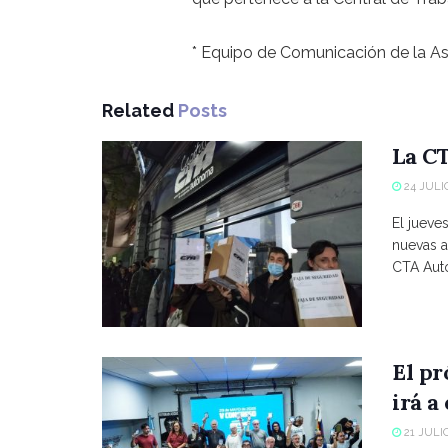
* Equipo de Comunicación de la 
Related
Posts
La CT
24 JULIO
El jueve
nuevas a
CTA Autó
El p
irá a
21 JULIO