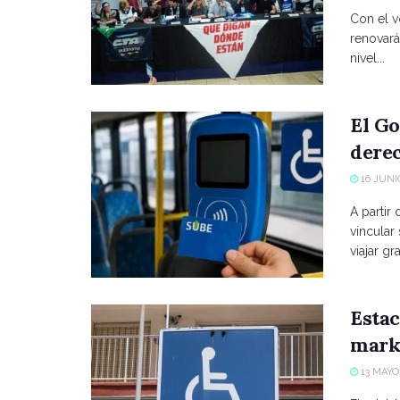
Con el vo
renovará
nivel...
El Go
derec
16 JUNIO
A partir
vincular
viajar grat
Estac
marke
13 MAYO,