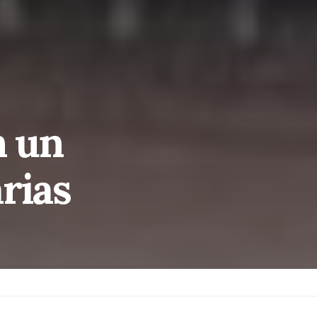
n un
rias