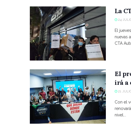
La CT
24 JULIO
El jueve
nuevas a
CTA Autó
El p
irá a
21 JULIO
Con el vo
renovará
nivel...