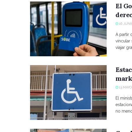
El Go
derec
16 JUNIO
A partir
vincular
viajar grat
Estac
marke
13 MAYO,
El minist
estacio
no menci