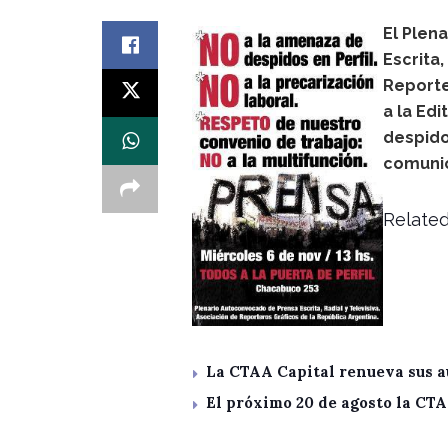
El Plen
Escrita,
Reporte
a la Ed
despido
comuni
Related
La CTAA Capital renueva sus a
El próximo 20 de agosto la CT