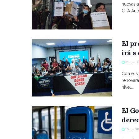
nuevas a
CTA Autó
El p
irá a
21 JULIO
Con el vo
renovará
nivel...
El Go
derec
16 JUNIO