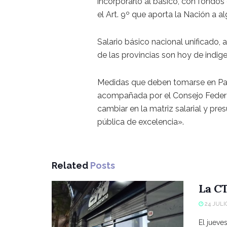
incorporarlo al básico, con fondo
el Art. 9º que aporta la Nación a al
Salario básico nacional unificado, 
de las provincias son hoy de indige
Medidas que deben tomarse en Pari
acompañada por el Consejo Federal
cambiar en la matriz salarial y pre
pública de excelencia».
Related
Posts
La CT
24 JULIO
El jueve