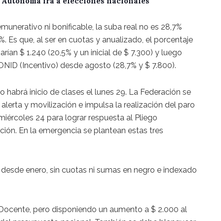
A Autónoma irá a elecciones nacionales
munerativo ni bonificable, la suba real no es 28,7%
. Es que, al ser en cuotas y anualizado, el porcentaje
arían $ 1.240 (20,5% y un inicial de $ 7.300) y luego
NID (Incentivo) desde agosto (28,7% y $ 7.800).
 habrá inicio de clases el lunes 29. La Federación se
lerta y movilización e impulsa la realización del paro
miércoles 24 para lograr respuesta al Pliego
ión. En la emergencia se plantean estas tres
000, desde enero, sin cuotas ni sumas en negro e indexado
Docente, pero disponiendo un aumento a $ 2.000 al