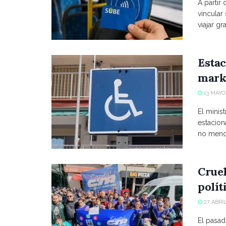
A partir
vincular
viajar grat
Estac
marke
13 MAYO,
El minist
estacio
no menci
Crue
polít
27 ABRIL
El pasad