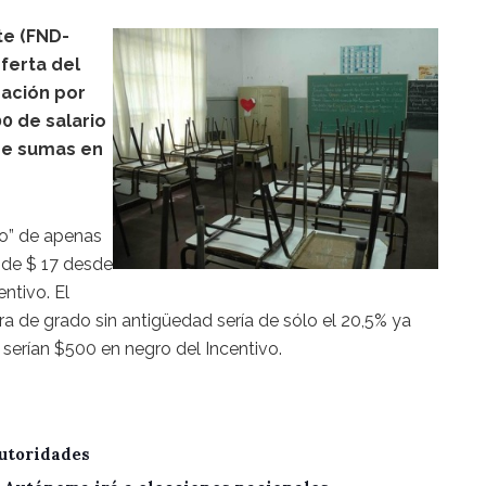
te (FND-
ferta del
Nación por
0 de salario
 de sumas en
o” de apenas
y de $ 17 desde
entivo. El
ra de grado sin antigüedad sería de sólo el 20,5% ya
erían $500 en negro del Incentivo.
utoridades