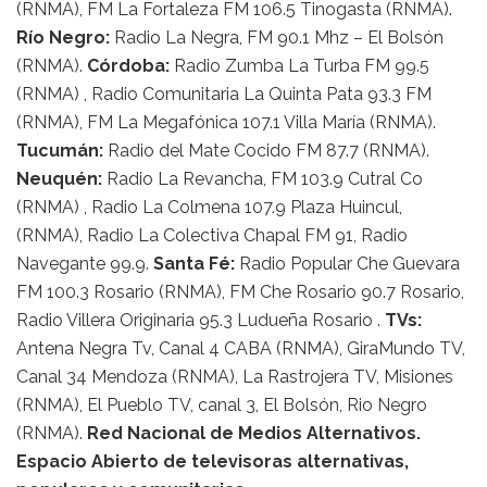
(RNMA), FM La Fortaleza FM 106.5 Tinogasta (RNMA).
Río Negro:
Radio La Negra, FM 90.1 Mhz – El Bolsón
(RNMA).
Córdoba:
Radio Zumba La Turba FM 99.5
(RNMA) , Radio Comunitaria La Quinta Pata 93.3 FM
(RNMA), FM La Megafónica 107.1 Villa María (RNMA).
Tucumán:
Radio del Mate Cocido FM 87.7 (RNMA).
Neuquén:
Radio La Revancha, FM 103.9 Cutral Co
(RNMA) , Radio La Colmena 107.9 Plaza Huincul,
(RNMA), Radio La Colectiva Chapal FM 91, Radio
Navegante 99.9.
Santa Fé:
Radio Popular Che Guevara
FM 100.3 Rosario (RNMA), FM Che Rosario 90.7 Rosario,
Radio Villera Originaria 95.3 Ludueña Rosario .
TVs:
Antena Negra Tv, Canal 4 CABA (RNMA), GiraMundo TV,
Canal 34 Mendoza (RNMA), La Rastrojera TV, Misiones
(RNMA), El Pueblo TV, canal 3, El Bolsón, Rio Negro
(RNMA).
Red Nacional de Medios Alternativos.
Espacio Abierto de televisoras alternativas,