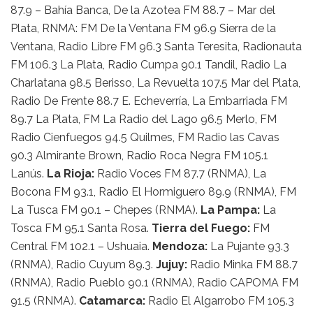
87.9 – Bahía Banca, De la Azotea FM 88.7 – Mar del
Plata, RNMA: FM De la Ventana FM 96.9 Sierra de la
Ventana, Radio Libre FM 96.3 Santa Teresita, Radionauta
FM 106.3 La Plata, Radio Cumpa 90.1 Tandil, Radio La
Charlatana 98.5 Berisso, La Revuelta 107.5 Mar del Plata,
Radio De Frente 88.7 E. Echeverría, La Embarriada FM
89.7 La Plata, FM La Radio del Lago 96.5 Merlo, FM
Radio Cienfuegos 94.5 Quilmes, FM Radio las Cavas
90.3 Almirante Brown, Radio Roca Negra FM 105.1
Lanús.
La Rioja:
Radio Voces FM 87.7 (RNMA), La
Bocona FM 93.1, Radio El Hormiguero 89.9 (RNMA), FM
La Tusca FM 90.1 – Chepes (RNMA).
La Pampa:
La
Tosca FM 95.1 Santa Rosa.
Tierra del Fuego:
FM
Central FM 102.1 – Ushuaia.
Mendoza:
La Pujante 93.3
(RNMA), Radio Cuyum 89.3.
Jujuy:
Radio Minka FM 88.7
(RNMA), Radio Pueblo 90.1 (RNMA), Radio CAPOMA FM
91.5 (RNMA).
Catamarca:
Radio El Algarrobo FM 105.3