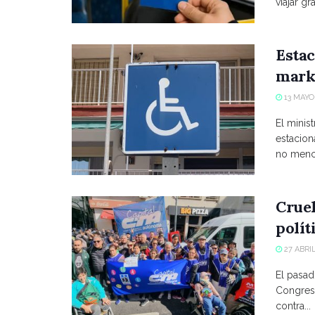
viajar grat
Estac
marke
13 MAYO,
El minist
estacio
no menci
Crue
polít
27 ABRIL
El pasad
Congreso
contra...