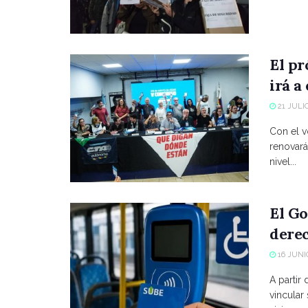
El p
irá a
21 JULIO
Con el vo
renovará
nivel...
El Go
derec
16 JUNIO
A partir
vincular