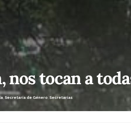
, nos tocan a toda
da
,
Secretaría de Género
,
Secretarías