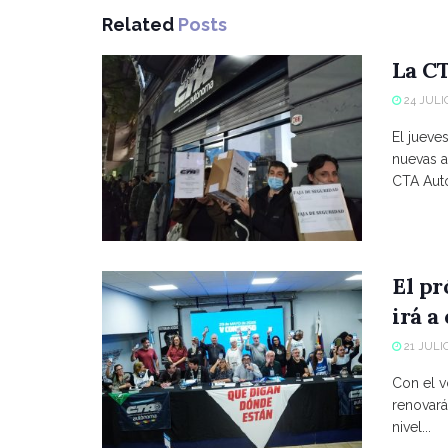
Related
Posts
La CT
24 JULIO
El jueve
nuevas a
CTA Autó
El p
irá a
21 JULIO
Con el vo
renovará
nivel...