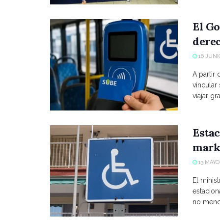
El Go
derec
16 JUNIO
A partir
vincular
viajar grat
Estac
marke
13 MAYO,
El minist
estacio
no menci