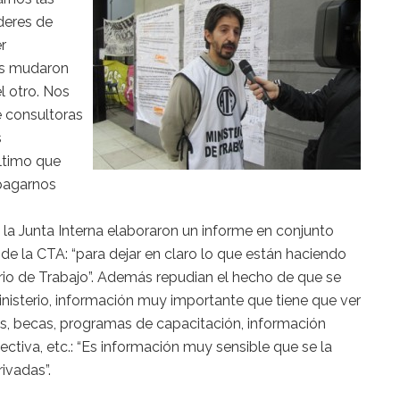
ideres de
r
os mudaron
l otro. Nos
e consultoras
s
último que
pagarnos
 la Junta Interna elaboraron un informe en conjunto
 de la CTA: “para dejar en claro lo que están haciendo
erio de Trabajo”. Además repudian el hecho de que se
nisterio, información muy importante que tiene que ver
es, becas, programas de capacitación, información
ctiva, etc.: “Es información muy sensible que se la
ivadas”.