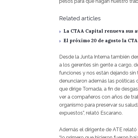
pesos para que hagan nuestro traba
Related articles
La CTAA Capital renueva sus a
El próximo 20 de agosto la CT
Desde la Junta Interna también den
a los gerentes sin gente a cargo, d
funciones y nos están dejando sin 
denunciaron además las políticas de
que dirige Tomada, a fin de desgas
ver a compañeros con años de tra
organismo para preservar su salud
expuestos”, relató Escarano.
Además el dirigente de ATE relató
“lo primero que hicieron fueron baj