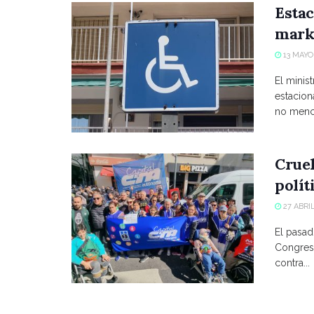
Estac
marke
13 MAYO,
El minist
estacio
no menci
Crue
polít
27 ABRIL
El pasad
Congreso
contra...