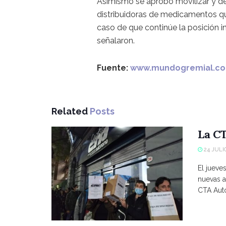
Asimismo se aprobó movilizar y de
distribuidoras de medicamentos qu
caso de que continúe la posición 
señalaron.
Fuente:
www.mundogremial.c
Related
Posts
La CT
24 JULIO
El jueve
nuevas a
CTA Autó