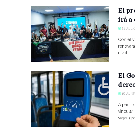
El p
irá a
21 JULIO
Con el vo
renovará
nivel...
El Go
derec
16 JUNIO
A partir
vincular
viajar grat