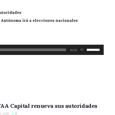
utoridades
A Autónoma irá a elecciones nacionales
Utiliza
00:00
las
teclas
de
flecha
arriba/abajo
para
aumentar
o
AA Capital renueva sus autoridades
disminuir
, 2026
0
el