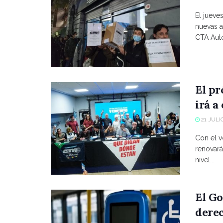
El jueve
nuevas a
CTA Autó
El p
irá a
21 JULIO
Con el vo
renovará
nivel...
El Go
derec