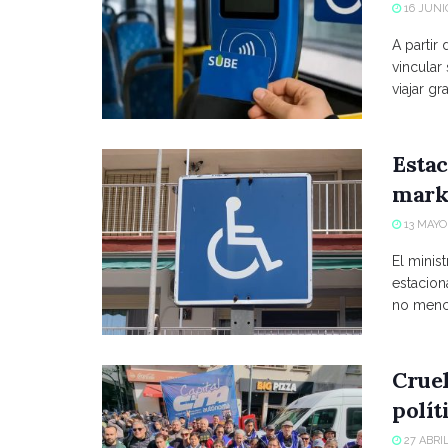
16 JUNIO
A partir
vincular
viajar grat
Estac
marke
13 MAYO,
El minist
estacio
no menci
Crue
polít
27 ABRIL