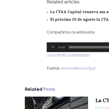
Related articles
La CTAA Capital renueva sus a
El próximo 20 de agosto la CT
Compartimos la entrevista
Reproductor
00:00
de
20140806Luciadesalojo
audio
Fuente:
www.radiosur.org.ar
Related
Posts
La CT
24 JULIO