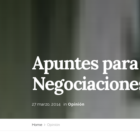
Apuntes para 
Negociaciones
27 marzo, 2014
in
Opinión
Home
Opinión