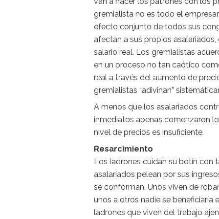
van a hacer los patrones con los pre
gremialista no es todo el empresa
efecto conjunto de todos sus cong
afectan a sus propios asalariados,
salario real. Los gremialistas acue
en un proceso no tan caótico como 
real a través del aumento de preci
gremialistas “adivinan” sistemáti
A menos que los asalariados cont
inmediatos apenas comenzaron los
nivel de precios es insuficiente.
Resarcimiento
Los ladrones cuidan su botín con t
asalariados pelean por sus ingreso
se conforman. Unos viven de robar 
unos a otros nadie se beneficiaría
ladrones que viven del trabajo ajeno