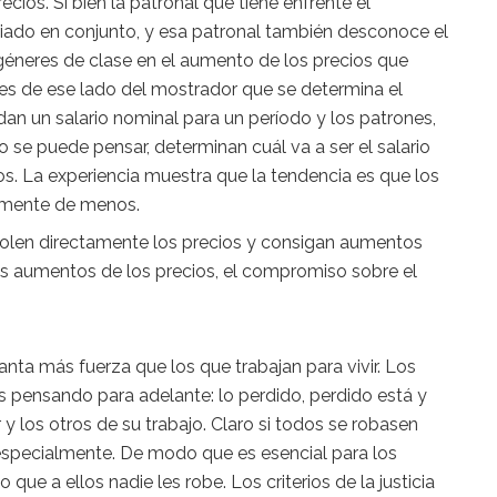
cios. Si bien la patronal que tiene enfrente el
riado en conjunto, y esa patronal también desconoce el
éneres de clase en el aumento de los precios que
 es de ese lado del mostrador que se determina el
rdan un salario nominal para un período y los patrones,
se puede pensar, determinan cuál va a ser el salario
os. La experiencia muestra que la tendencia es que los
camente de menos.
rolen directamente los precios y consigan aumentos
 aumentos de los precios, el compromiso sobre el
anta más fuerza que los que trabajan para vivir. Los
s pensando para adelante: lo perdido, perdido está y
y los otros de su trabajo. Claro si todos se robasen
 especialmente. De modo que es esencial para los
 que a ellos nadie les robe. Los criterios de la justicia