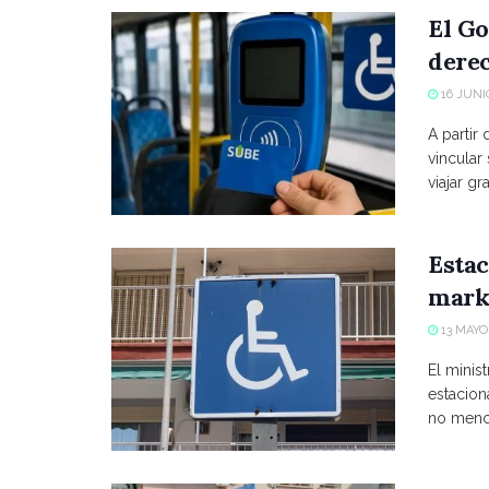
El Go
derec
16 JUNIO
A partir
vincular
viajar grat
Estac
marke
13 MAYO,
El minist
estacio
no menci