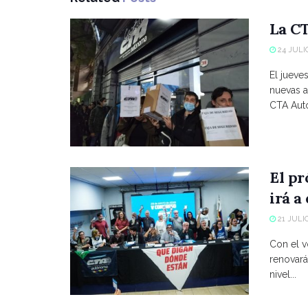
La CT
24 JULIO
El jueve
nuevas a
CTA Autó
El p
irá a
21 JULIO
Con el vo
renovará
nivel...