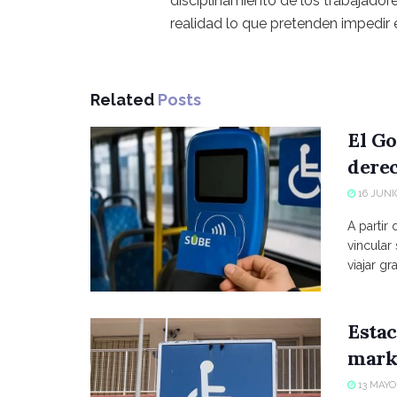
disciplinamiento de los trabajador
realidad lo que pretenden impedir 
Related
Posts
El Go
derec
16 JUNIO
A partir
vincular
viajar grat
Estac
marke
13 MAYO,