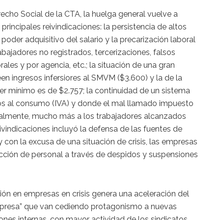
echo Social de la CTA, la huelga general vuelve a
principales reivindicaciones: la persistencia de altos
 poder adquisitivo del salario y la precarización laboral
bajadores no registrados, tercerizaciones, falsos
es y por agencia, etc.; la situación de una gran
n ingresos infersiores al SMVM ($3.600) y la de la
er mínimo es de $2.757; la continuidad de un sistema
os al consumo (IVA) y donde el mal llamado impuesto
nalmente, mucho más a los trabajadores alcanzados
ivindicaciones incluyó la defensa de las fuentes de
con la excusa de una situación de crisis, las empresas
ción de personal a través de despidos y suspensiones
ión en empresas en crisis genera una aceleración del
empresa” que van cediendo protagonismo a nuevas
ones internas, con mayor actividad de los sindicatos