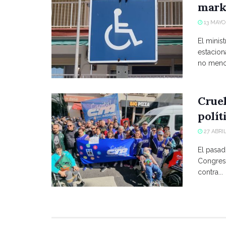
marke
13 MAYO,
El minist
estacio
no menci
Crue
polít
27 ABRIL
El pasad
Congreso
contra...