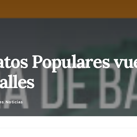
atos Populares vu
alles
es
,
Noticias