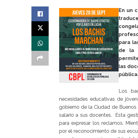
En un c
traduc
congel
profes
para la
de la 
permite
las doc
pública
Los bac
necesidades educativas de jóvene
gobierno de la Ciudad de Buenos A
salario a sus docentes. Esta gesti
para expresar los reclamos. Mien
por el reconocimiento de sus escue