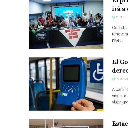
irá a
21 JULIO
Con el vo
renovará
nivel...
El Go
derec
16 JUNIO
A partir
vincular
viajar grat
Estac