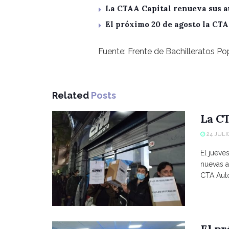
La CTAA Capital renueva sus a
El próximo 20 de agosto la CT
Fuente: Frente de Bachilleratos P
Related
Posts
La CT
24 JULIO
El jueve
nuevas a
CTA Autó
El p