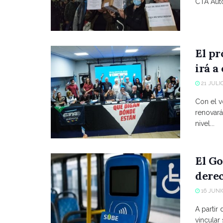
CTA Autó
El p
irá a
21 JULIO
Con el vo
renovará
nivel...
El Go
derec
16 JUNIO
A partir
vincular