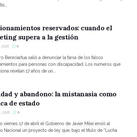
is...
ionamientos reservados: cuando el
ting supera a la gestión
 2026
0
ro Bereciartua salió a denunciar la farsa de los falsos
namientos para personas con discapacidad. Los numeros que
ona revelan 17 años de un...
ldad y abandono: la mistanasia como
ica de estado
, 2026
0
o viernes 17 de abril el Gobierno de Javier Milei envió al
 Nacional un proyecto de ley que, bajo el título de “Lucha