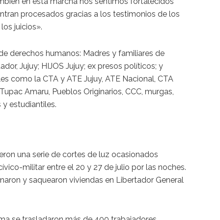
mbién en esta marcha nos sentimos fortalecidos
tran procesados gracias a los testimonios de los
los juicios».
 de derechos humanos: Madres y familiares de
or, Jujuy; HIJOS Jujuy; ex presos políticos; y
les como la CTA y ATE Jujuy, ATE Nacional, CTA
: Tupac Amaru, Pueblos Originarios, CCC, murgas,
 y estudiantiles.
ron una serie de cortes de luz ocasionados
vico-militar entre el 20 y 27 de julio por las noches.
lanaron y saquearon viviendas en Libertador General
ma se trasladaron más de 400 trabajadores,