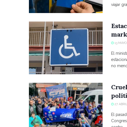
viajar grat
Estac
marke
13 MAYO,
El minist
estacio
no menci
Crue
polít
27 ABRIL
El pasad
Congreso