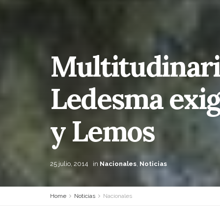
Multitudinari
Ledesma exigi
y Lemos
25 julio, 2014
in
Nacionales
,
Noticias
Home
Noticias
Nacionales