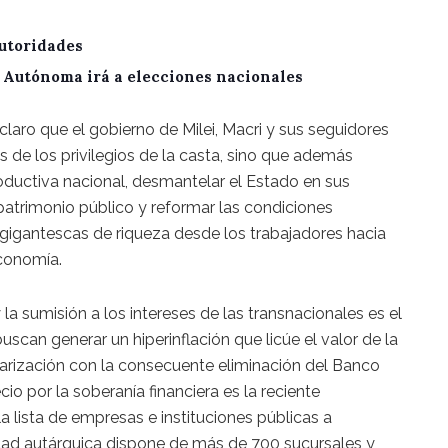
utoridades
A Autónoma irá a elecciones nacionales
aro que el gobierno de Milei, Macri y sus seguidores
s de los privilegios de la casta, sino que además
roductiva nacional, desmantelar el Estado en sus
l patrimonio público y reformar las condiciones
s gigantescas de riqueza desde los trabajadores hacia
conomía.
la sumisión a los intereses de las transnacionales es el
buscan generar un hiperinflación que licúe el valor de la
larización con la consecuente eliminación del Banco
io por la soberanía financiera es la reciente
a lista de empresas e instituciones públicas a
idad autárquica dispone de más de 700 sucursales y