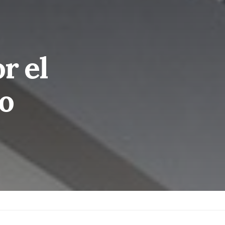
r el
co