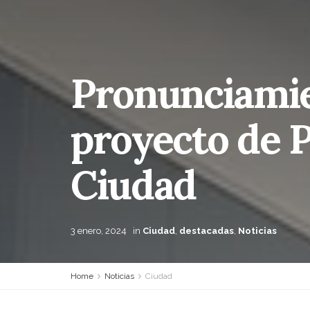
Pronunciamie
proyecto de P
Ciudad
3 enero, 2024
in
Ciudad
,
destacadas
,
Noticias
Home
Noticias
Ciudad