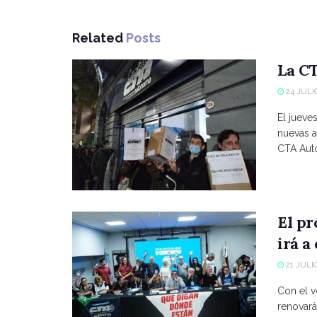
Related
Posts
La CT
24 JULIO
El jueve
nuevas a
CTA Autó
El p
irá a
21 JULIO
Con el vo
renovará