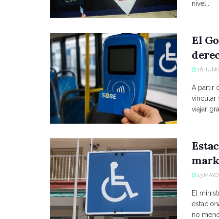
nivel...
El Go
derec
16 JUNIO
A partir
vincular
viajar grat
Estac
marke
13 MAYO,
El minist
estacio
no menci